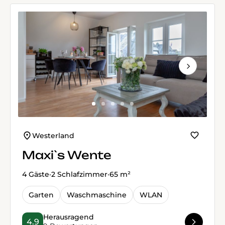
Next
Westerland
Maxi`s Wente
4 Gäste
·
2 Schlafzimmer
·
65 m²
Garten
Waschmaschine
WLAN
Herausragend
4.9