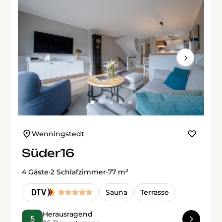
Next
Wenningstedt
Süder16
4 Gäste
·
2 Schlafzimmer
·
77 m²
Sauna
Terrasse
Herausragend
5