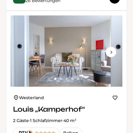
26 Bewertungen
Next
Westerland
Louis „Kamperhof“
2 Gäste
·
1 Schlafzimmer
·
40 m²
Balkon