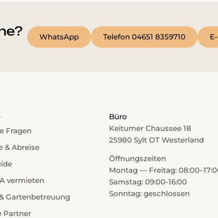
he?
WhatsApp
Telefon 04651 8359710
E-
e
Büro
Keitumer Chaussee 18
e Fragen
25980 Sylt OT Westerland
e & Abreise
Öffnungszeiten
uide
Montag — Freitag: 08:00–17:0
A vermieten
Samstag: 09:00-16:00
Sonntag: geschlossen
& Gartenbetreuung
 Partner